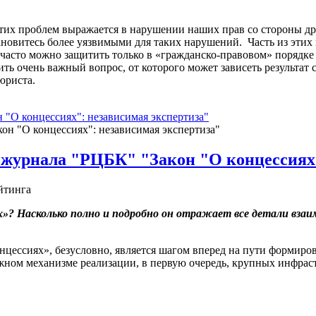
 этих проблем выражается в нарушении наших прав со стороны д
новитесь более уязвимыми для таких нарушений. Часть из этих
е часто можно защитить только в «гражданско-правовом» порядк
ь очень важный вопрос, от которого может зависеть результат с
юриста.
 "О концессиях": независимая экспертиза"
 журнала "РЦБК" "Закон "О концессиях"
йтинга
ях»? Насколько полно и подробно он отражает все детали вз
нцессиях», безусловно, является шагом вперед на пути формиро
ажном механизме реализации, в первую очередь, крупных инфрас