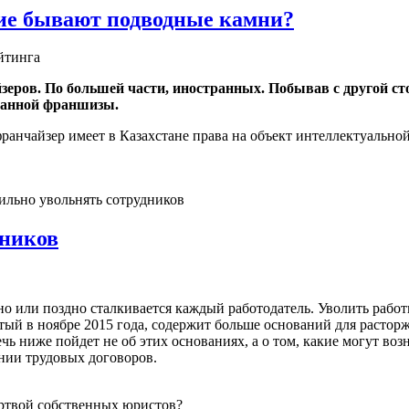
ие бывают подводные камни?
йтинга
еров. По большей части, иностранных. Побывав с другой сто
транной франшизы.
франчайзер имеет в Казахстане права на объект интеллектуально
дников
о или поздно сталкивается каждый работодатель. Уволить работ
ый в ноябре 2015 года, содержит больше оснований для растор
ечь ниже пойдет не об этих основаниях, а о том, какие могут в
ении трудовых договоров.