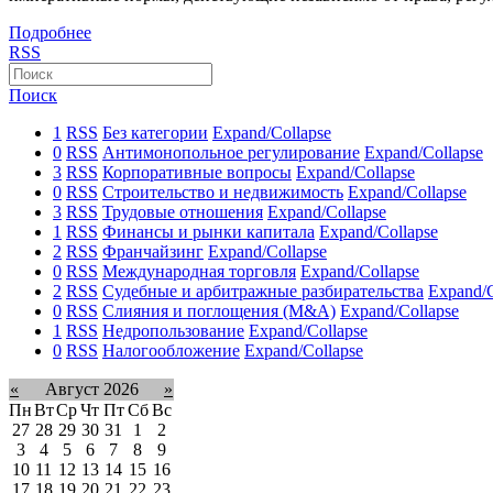
Подробнее
RSS
Поиск
1
RSS
Без категории
Expand/Collapse
0
RSS
Антимонопольное регулирование
Expand/Collapse
3
RSS
Корпоративные вопросы
Expand/Collapse
0
RSS
Строительство и недвижимость
Expand/Collapse
3
RSS
Трудовые отношения
Expand/Collapse
1
RSS
Финансы и рынки капитала
Expand/Collapse
2
RSS
Франчайзинг
Expand/Collapse
0
RSS
Международная торговля
Expand/Collapse
2
RSS
Судебные и арбитражные разбирательства
Expand/C
0
RSS
Слияния и поглощения (M&A)
Expand/Collapse
1
RSS
Недропользование
Expand/Collapse
0
RSS
Налогообложение
Expand/Collapse
«
Август 2026
»
Пн
Вт
Ср
Чт
Пт
Сб
Вс
27
28
29
30
31
1
2
3
4
5
6
7
8
9
10
11
12
13
14
15
16
17
18
19
20
21
22
23